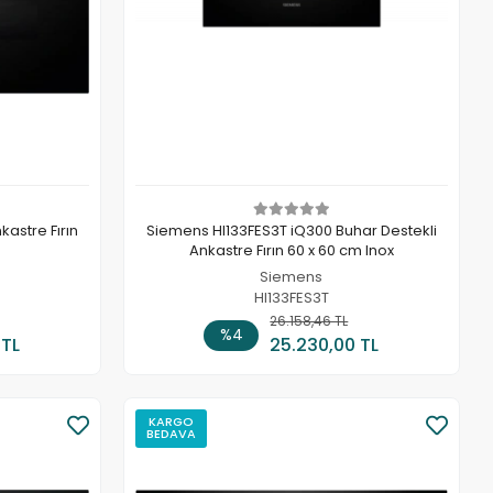
astre Fırın
Siemens HI133FES3T iQ300 Buhar Destekli
Ankastre Fırın 60 x 60 cm Inox
Siemens
HI133FES3T
 Ekle
26.158,46 TL
Sepete Ekle
%4
 TL
25.230,00 TL
KARGO
BEDAVA