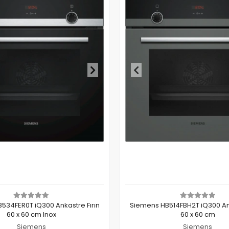
534FER0T iQ300 Ankastre Fırın
Siemens HB514FBH2T iQ300 Ank
60 x 60 cm Inox
60 x 60 cm
Siemens
Siemens