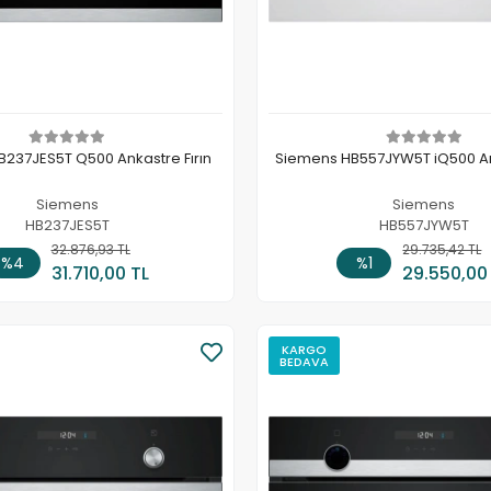
237JES5T Q500 Ankastre Fırın
Siemens HB557JYW5T iQ500 Ank
Siemens
Siemens
HB237JES5T
HB557JYW5T
32.876,93 TL
Sepete Ekle
29.735,42 TL
Sepete
%4
%1
31.710,00 TL
29.550,00
KARGO
BEDAVA