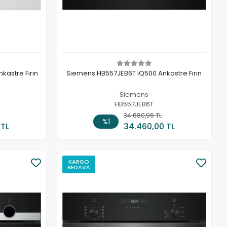
astre Fırın
Siemens HB557JEB6T iQ500 Ankastre Fırın
Siemens
HB557JEB6T
 Ekle
34.680,96 TL
Sepete Ekle
%1
 TL
34.460,00 TL
KARGO
BEDAVA
Stokta Yok