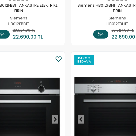
012FBB1T ANKASTRE ELEKTRİKLİ
Siemens HB012FBH1T ANKASTRE
FIRIN
FIRIN
Siemens
Siemens
HB012FBB1T
HB012FBH1T
23.524,99 TL
Sepete Ekle
23.524,99 TL
Sepete
%4
%4
22.690,00 TL
22.690,00
KARGO
BEDAVA
Stokta Yok