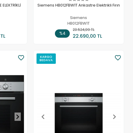
 ELEKTRİKLİ
Siemens HB012FBW1T Ankastre Elektrikli Fırın
Siemens
HB012FBW1T
 Ekle
23.524,99 TL
Sepete Ekle
%4
 TL
22.690,00 TL
KARGO
BEDAVA