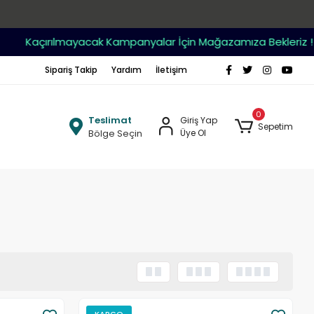
Kaçırılmayacak Kampanyalar İçin Mağazamıza Bekleriz !
Sipariş Takip
Yardım
İletişim
0
Teslimat
Giriş Yap
Sepetim
Bölge Seçin
Üye Ol
KARGO