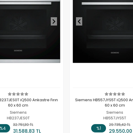
237JES0T iQ500 Ankastre Fırın
Siemens HB557JYS5T iQ500 Ank
60 x 60 cm
60 x 60 cm
Siemens
Siemens
HB237JES0T
HB557JYS5T
32.751,30 TL
Sepete Ekle
29.735,42 TL
Sepete
%4
%1
31.588,83 TL
29.550,00