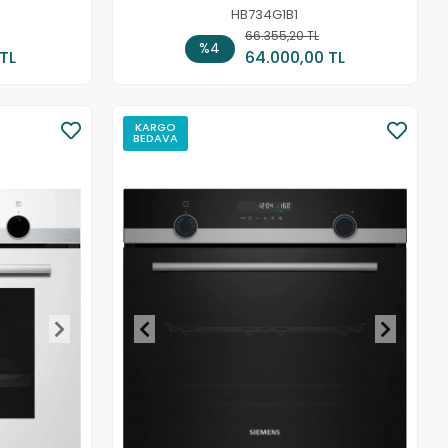
HB734G1B1
 Ekle
66.355,20 TL
Sepete Ekle
%4
 TL
64.000,00 TL
KARGO
BEDAVA