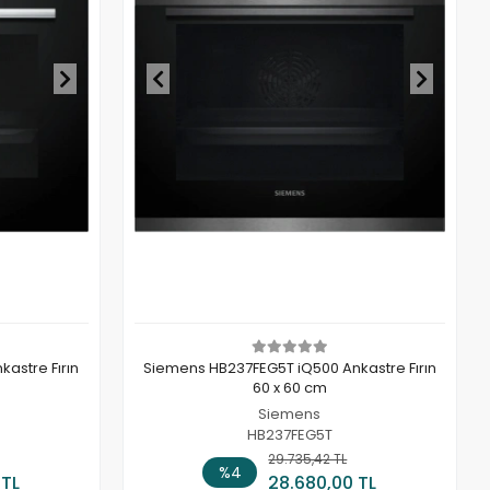
astre Fırın
Siemens HB237FEG5T iQ500 Ankastre Fırın
60 x 60 cm
Siemens
HB237FEG5T
 Ekle
29.735,42 TL
Stokta Yok
%4
 TL
28.680,00 TL