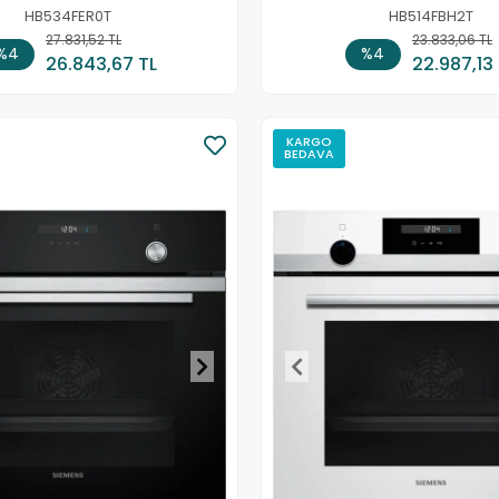
HB534FER0T
HB514FBH2T
27.831,52 TL
Sepete Ekle
23.833,06 TL
Sepete
%4
%4
26.843,67 TL
22.987,13
KARGO
BEDAVA