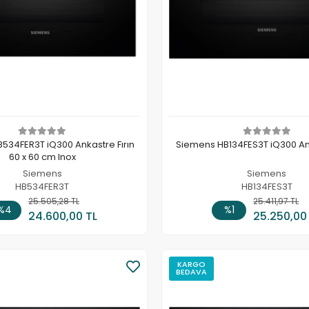
534FER3T iQ300 Ankastre Fırın
Siemens HB134FES3T iQ300 Ank
60 x 60 cm Inox
Siemens
Siemens
HB534FER3T
HB134FES3T
25.505,28 TL
Stokta Yok
25.411,97 TL
Sepete
%4
%1
24.600,00 TL
25.250,00
KARGO
BEDAVA