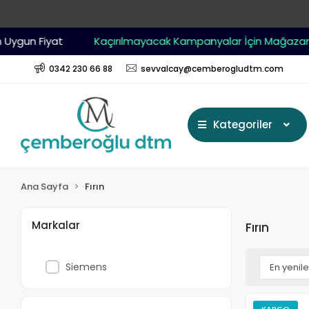
n Fiyat
Kaçırılmayacak Kampanyalar İçin Mağazamıza Be
0342 230 66 88
sevvalcay@cemberogludtm.com
Kategoriler
Ana Sayfa
Fırın
Markalar
Fırın
Siemens
KARGO