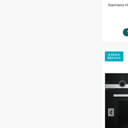
Siemens HB
KARGO
BEDAVA