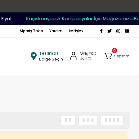
iyat
Kaçırılmayacak Kampanyalar İçin Mağazamıza Bekle
Sipariş Takip
Yardım
İletişim
0
Teslimat
Giriş Yap
Sepetim
Bölge Seçin
Üye Ol