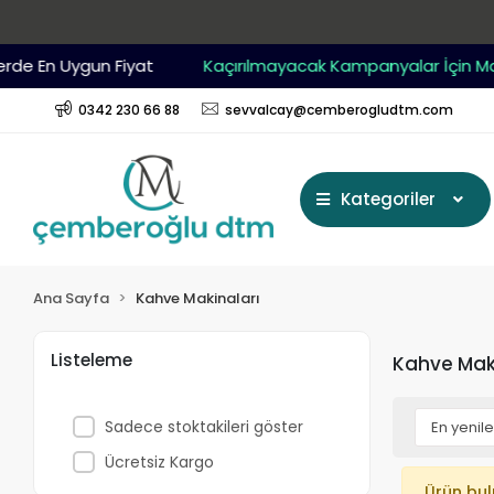
de En Uygun Fiyat
Kaçırılmayacak Kampanyalar İçin Mağ
0342 230 66 88
sevvalcay@cemberogludtm.com
Kategoriler
Ana Sayfa
Kahve Makinaları
Listeleme
Kahve Maki
Sadece stoktakileri göster
Ücretsiz Kargo
Ürün bu