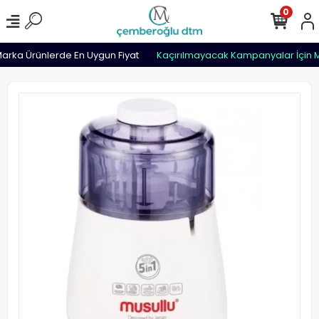
0
rka Ürünlerde En Uygun Fiyat
Kaçırılmayacak Kampanyalar İçin M