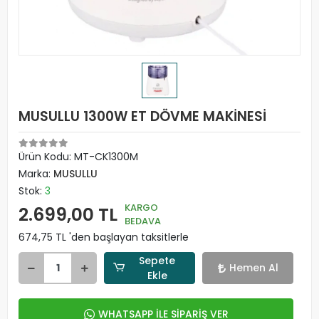
MUSULLU 1300W ET DÖVME MAKİNESİ
Ürün Kodu:
MT-CK1300M
Marka:
MUSULLU
Stok:
3
KARGO
2.699,00 TL
BEDAVA
674,75 TL 'den başlayan taksitlerle
Sepete
Hemen Al
Ekle
WHATSAPP İLE SİPARİŞ VER