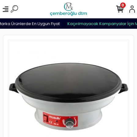
0
rka Ürünlerde En Uygun Fiyat
Kaçırılmayacak Kampanyalar İçin M