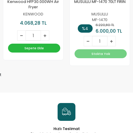
Kenwood HFP30.000WH Air
MUSULLU MF-1470 70LT FIRIN
Fryer
KENWOOD
MUSULLU
MF-1470
4.068,28 TL
6.220,80 TL
%4
6.000,00 TL
Sepete Ekle
Stokta Yok
t
Hızlı Teslimat