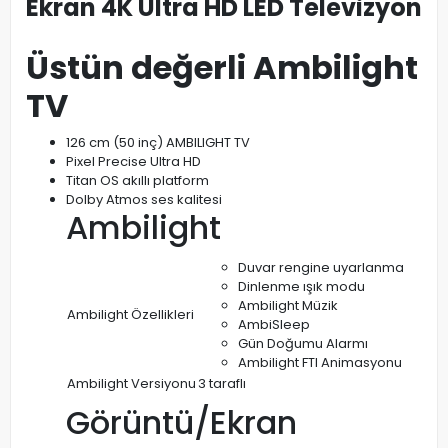
Ekran 4K Ultra HD LED Televizyon
Üstün değerli Ambilight
TV
126 cm (50 inç) AMBILIGHT TV
Pixel Precise Ultra HD
Titan OS akıllı platform
Dolby Atmos ses kalitesi
Ambilight
Duvar rengine uyarlanma
Dinlenme ışık modu
Ambilight Müzik
Ambilight Özellikleri
AmbiSleep
Gün Doğumu Alarmı
Ambilight FTI Animasyonu
Ambilight Versiyonu
3 taraflı
Görüntü/Ekran