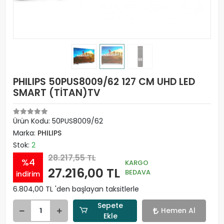
PHILIPS 50PUS8009/62 127 CM UHD LED
SMART (TİTAN)TV
Ürün Kodu:
50PUS8009/62
Marka:
PHILIPS
Stok:
2
28.217,55 TL
%4
KARGO
27.216,00 TL
BEDAVA
indirim
6.804,00 TL 'den başlayan taksitlerle
Sepete
Hemen Al
Ekle