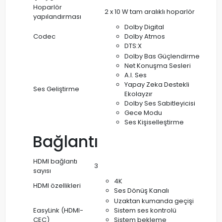
Hoparlör
2 x 10 W tam aralıklı hoparlör
yapılandırması
Dolby Digital
Codec
Dolby Atmos
DTS:X
Dolby Bas Güçlendirme
Net Konuşma Sesleri
A.I. Ses
Yapay Zeka Destekli
Ses Geliştirme
Ekolayzır
Dolby Ses Sabitleyicisi
Gece Modu
Ses Kişiselleştirme
Bağlantı
HDMI bağlantı
3
sayısı
4K
HDMI özellikleri
Ses Dönüş Kanalı
Uzaktan kumanda geçişi
EasyLink (HDMI-
Sistem ses kontrolü
CEC)
Sistem bekleme