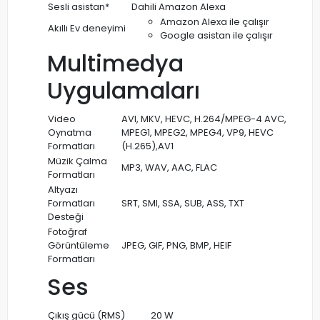
Sesli asistan*
Dahili Amazon Alexa
Amazon Alexa ile çalışır
Akıllı Ev deneyimi
Google asistan ile çalışır
Multimedya
Uygulamaları
Video
AVI, MKV, HEVC, H.264/MPEG-4 AVC,
Oynatma
MPEG1, MPEG2, MPEG4, VP9, HEVC
Formatları
(H.265),AV1
Müzik Çalma
MP3, WAV, AAC, FLAC
Formatları
Altyazı
Formatları
SRT, SMI, SSA, SUB, ASS, TXT
Desteği
Fotoğraf
Görüntüleme
JPEG, GIF, PNG, BMP, HEIF
Formatları
Ses
Çıkış gücü (RMS)
20 W