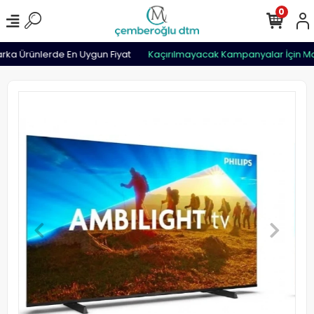
0
a Ürünlerde En Uygun Fiyat
Kaçırılmayacak Kampanyalar İçin Mağ