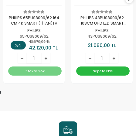
PHILIPS 65PUS8009/62 164
PHILIPS 43PUS8009/62
CM 4K SMART (TİTAN)TV
108CM UHD LED SMART
(TİTAN)TV
PHILIPS
PHILIPS
65PUS8009/62
43PUS8009/62
43.670,02 TL
21.060,00 TL
%4
42.120,00 TL
Stokta Yok
Sepete Ekle
t