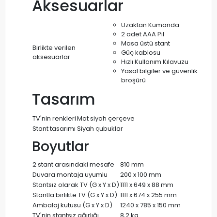
Aksesuarlar
Uzaktan Kumanda
2 adet AAA Pil
Masa üstü stant
Birlikte verilen
Güç kablosu
aksesuarlar
Hızlı Kullanım Kılavuzu
Yasal bilgiler ve güvenlik
broşürü
Tasarım
TV'nin renkleri
Mat siyah çerçeve
Stant tasarımı
Siyah çubuklar
Boyutlar
2 stant arasındaki mesafe
810 mm
Duvara montaja uyumlu
200 x 100 mm
Stantsız olarak TV (G x Y x D)
1111 x 649 x 88 mm
Stantla birlikte TV (G x Y x D)
1111 x 674 x 255 mm
Ambalaj kutusu (G x Y x D)
1240 x 785 x 150 mm
TV'nin stantsız ağırlığı
8,2 kg