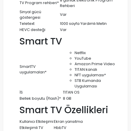
8 günlük Elektronik Program
TV Program rehberi*
Rehberi
Sinyal gücü
Var
göstergesi
Teletext
1000 sayfa Yardımlı Metin
HEVC desteği
Var
Smart TV
Netflix
YouTube
Amazon Prime Video
SmartTV
TITAN kanalı
uygulamaları*
NFT uygulaması*
STB Kumanda
Uygulaması
İS
TITAN OS
Bellek boyutu (Flash)*
8 GB
Smart TV Özellikleri
Kullanıcı Etkileşimi
Ekran yansıtma
Etkileşimli TV
HbbTV