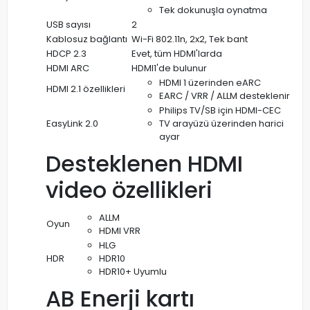
Tek dokunuşla oynatma
USB sayısı
2
Kablosuz bağlantı
Wi-Fi 802.11n, 2x2, Tek bant
HDCP 2.3
Evet, tüm HDMI'larda
HDMI ARC
HDMI1'de bulunur
HDMI 1 üzerinden eARC
HDMI 2.1 özellikleri
EARC / VRR / ALLM desteklenir
Philips TV/SB için HDMI-CEC
EasyLink 2.0
TV arayüzü üzerinden harici
ayar
Desteklenen HDMI
video özellikleri
ALLM
Oyun
HDMI VRR
HLG
HDR
HDR10
HDR10+ Uyumlu
AB Enerji kartı