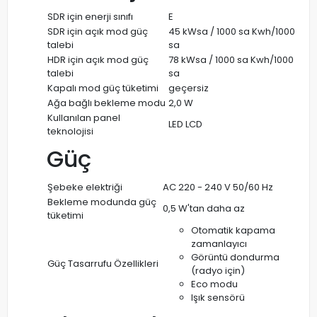
SDR için enerji sınıfı
E
SDR için açık mod güç
45 kWsa / 1000 sa Kwh/1000
talebi
sa
HDR için açık mod güç
78 kWsa / 1000 sa Kwh/1000
talebi
sa
Kapalı mod güç tüketimi
geçersiz
Ağa bağlı bekleme modu
2,0 W
Kullanılan panel
LED LCD
teknolojisi
Güç
Şebeke elektriği
AC 220 - 240 V 50/60 Hz
Bekleme modunda güç
0,5 W'tan daha az
tüketimi
Otomatik kapama
zamanlayıcı
Görüntü dondurma
Güç Tasarrufu Özellikleri
(radyo için)
Eco modu
Işık sensörü