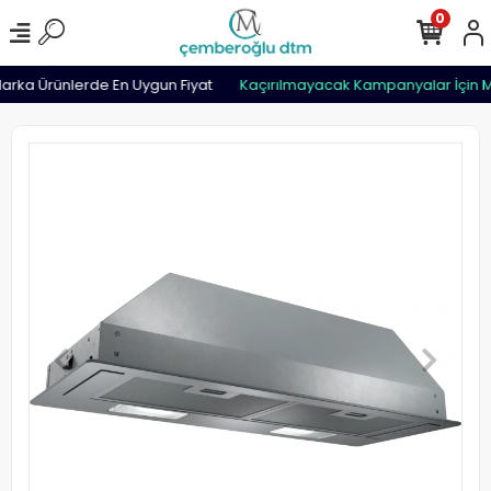
0
rka Ürünlerde En Uygun Fiyat
Kaçırılmayacak Kampanyalar İçin M