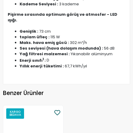
Kademe Seviyesi :
3 kademe
Pişirme sırasında optimum görüş ve atmosfer - LED
ışığı.
Genişlik :
73 cm
toplam üfleç :
115 W
Maks. hava emiş gücü :
302 m³/h
Ses seviyesi (hava dolaşım modunda) :
56 dB
Yağ filtresi malzemesi :
Yıkanabilir alüminyum
1
Enerji sınıfı
:
D
Yıllık enerji tüketimi :
67,7 kWh/yıl
Benzer Ürünler
KARGO
BEDAVA