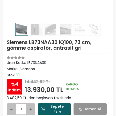
Siemens LB73NAA30 iQ100, 73 cm,
gömme aspiratör, antrasit gri
Ürün Kodu:
LB73NAA30
Marka:
Siemens
Stok:
10
14.442,62 TL
%4
KARGO
13.930,00 TL
BEDAVA
indirim
3.482,50 TL 'den başlayan taksitlerle
Sepete
Hemen Al
Ekle