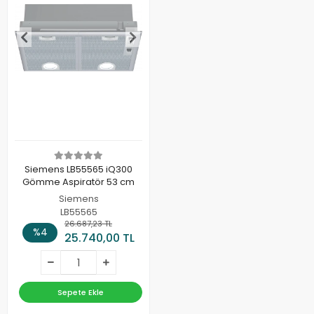
Siemens LB55565 iQ300
Gömme Aspiratör 53 cm
Siemens
LB55565
26.687,23 TL
%4
25.740,00 TL
Sepete Ekle