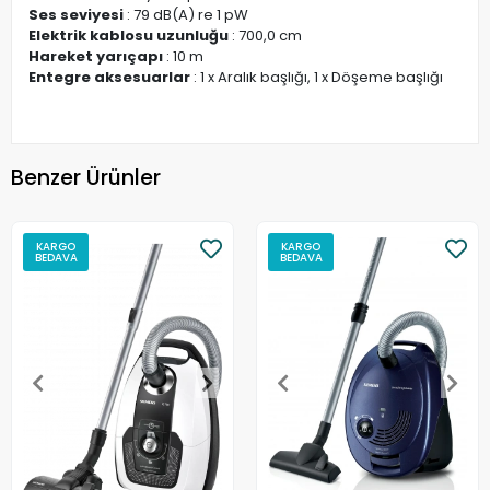
Ses seviyesi
: 79 dB(A) re 1 pW
Elektrik kablosu uzunluğu
: 700,0 cm
Hareket yarıçapı
: 10 m
Entegre aksesuarlar
: 1 x Aralık başlığı, 1 x Döşeme başlığı
Benzer Ürünler
KARGO
KARGO
BEDAVA
BEDAVA