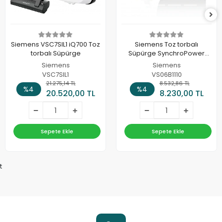
Siemens VSC7SIL1 iQ700 Toz
Siemens Toz torbalı
torbalı Süpürge
Süpürge SynchroPower
Mavi VS06B1110
Siemens
Siemens
VSC7SIL1
VS06B1110
21.275,14 TL
8.532,86 TL
%4
%4
20.520,00 TL
8.230,00 TL
Sepete Ekle
Sepete Ekle
t