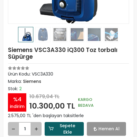
Siemens VSC3A330 iQ300 Toz torbalı
Süpürge
Ürün Kodu:
VSC3A330
Marka:
Siemens
Stok:
2
10.679,04 TL
%4
KARGO
10.300,00 TL
BEDAVA
indirim
2.575,00 TL 'den başlayan taksitlerle
Sepete
Hemen Al
Ekle