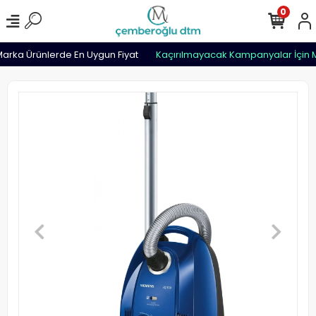
0
rka Ürünlerde En Uygun Fiyat
Kaçırılmayacak Kampanyalar İçin M