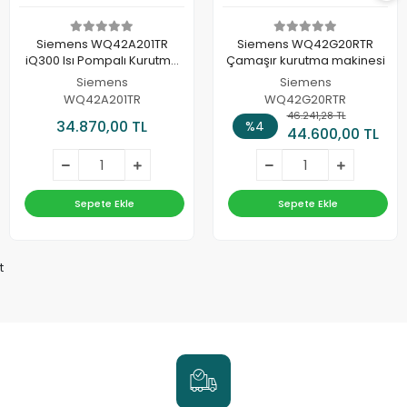
Siemens WQ42A201TR
Siemens WQ42G20RTR
iQ300 Isı Pompalı Kurutma
Çamaşır kurutma makinesi
Makinesi 9 kg
Siemens
Siemens
WQ42A201TR
WQ42G20RTR
46.241,28 TL
34.870,00 TL
%4
44.600,00 TL
Sepete Ekle
Sepete Ekle
t