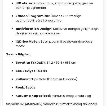
LED ekran:
Kolay kontrol, kalan süre göstergesi ve
zaman programları
Zaman Programları:
Hassas kurutma için
ayarlanabilir süreli programlar
antiVibration Design:
Sessiz ve dengeli çalışma için
titreşim önleyici gövde yapısı
iQDrive Motor:
Sessiz, verimli ve dayanıklı fırçasız
motor
Teknik Bilgiler:
Boyutlar (YxGxD):
84.2 x 59.8 x 61.3 cm
Ses Seviyesi:
64 dB
Kullanım Tipi:
Solo (bağımsız kullanım)
Renk:
Beyaz
Kurutma Kapasitesi:
Pamuklu programda 9 kg
Siemens WQ45B2A0TR, modern kurutma teknolojisini enerji