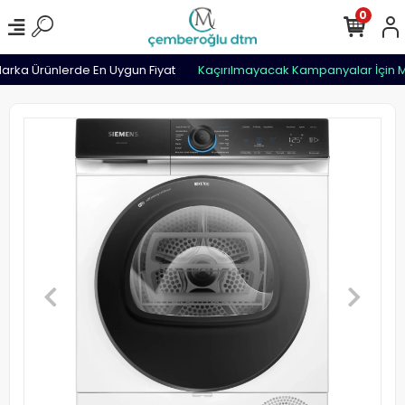
0
rka Ürünlerde En Uygun Fiyat
Kaçırılmayacak Kampanyalar İçin M