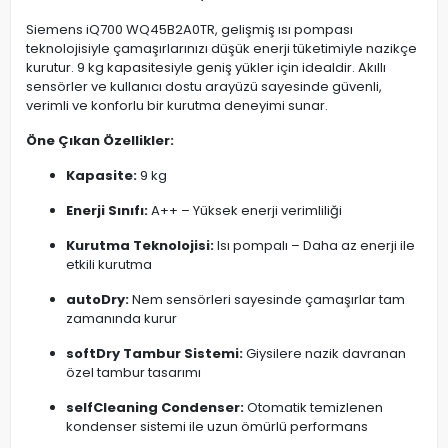
Siemens iQ700 WQ45B2A0TR, gelişmiş ısı pompası
teknolojisiyle çamaşırlarınızı düşük enerji tüketimiyle nazikçe
kurutur. 9 kg kapasitesiyle geniş yükler için idealdir. Akıllı
sensörler ve kullanıcı dostu arayüzü sayesinde güvenli,
verimli ve konforlu bir kurutma deneyimi sunar.
Öne Çıkan Özellikler:
Kapasite:
9 kg
Enerji Sınıfı:
A++ – Yüksek enerji verimliliği
Kurutma Teknolojisi:
Isı pompalı – Daha az enerji ile
etkili kurutma
autoDry:
Nem sensörleri sayesinde çamaşırlar tam
zamanında kurur
softDry Tambur Sistemi:
Giysilere nazik davranan
özel tambur tasarımı
selfCleaning Condenser:
Otomatik temizlenen
kondenser sistemi ile uzun ömürlü performans