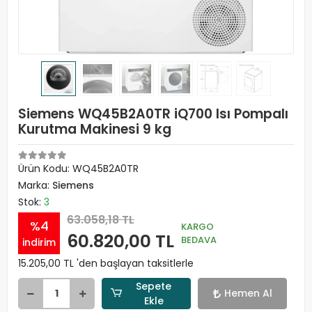
Siemens WQ45B2A0TR iQ700 Isı Pompalı
Kurutma Makinesi 9 kg
Ürün Kodu:
WQ45B2A0TR
Marka:
Siemens
Stok:
3
63.058,18 TL
%4
KARGO
60.820,00 TL
BEDAVA
indirim
15.205,00 TL 'den başlayan taksitlerle
Sepete
Hemen Al
Ekle