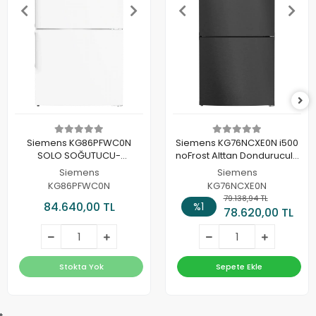
Siemens KG86PFWC0N
Siemens KG76NCXE0N i500
SOLO SOĞUTUCU-
noFrost Alttan Donduruculu
DONDURUCU
Buzdolabı Yeni XL
Siemens
Siemens
KOMBINASYONU
KG86PFWC0N
KG76NCXE0N
79.138,94 TL
84.640,00 TL
%1
78.620,00 TL
Stokta Yok
Sepete Ekle