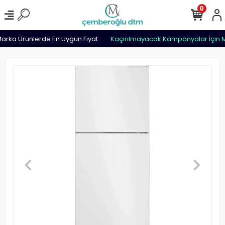
0
rka Ürünlerde En Uygun Fiyat
Kaçırılmayacak Kampanyalar İçin M