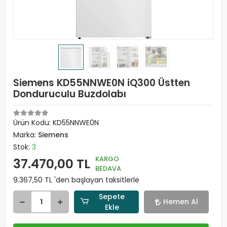
Siemens KD55NNWE0N iQ300 Üstten
Donduruculu Buzdolabı
Ürün Kodu:
KD55NNWE0N
Marka:
Siemens
Stok:
3
KARGO
37.470,00 TL
BEDAVA
9.367,50 TL 'den başlayan taksitlerle
Sepete
Hemen Al
Ekle