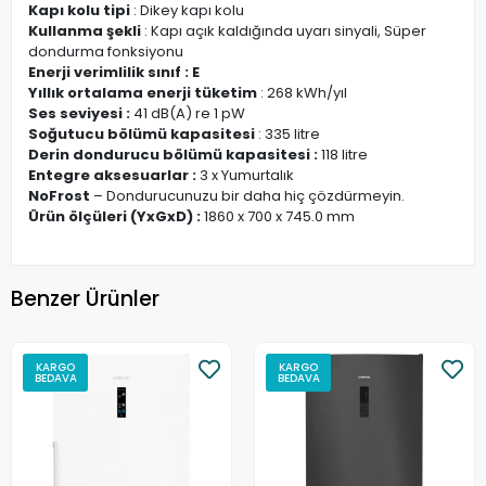
Kapı kolu tipi
: Dikey kapı kolu
Kullanma şekli
: Kapı açık kaldığında uyarı sinyali, Süper
dondurma fonksiyonu
Enerji verimlilik sınıf : E
Yıllık ortalama enerji tüketim
: 268 kWh/yıl
Ses seviyesi :
41 dB(A) re 1 pW
Soğutucu bölümü kapasitesi
: 335 litre
Derin dondurucu bölümü kapasitesi :
118 litre
Entegre aksesuarlar :
3 x Yumurtalık
NoFrost
– Dondurucunuzu bir daha hiç çözdürmeyin.
Ürün ölçüleri (YxGxD) :
1860 x 700 x 745.0 mm
Benzer Ürünler
KARGO
KARGO
BEDAVA
BEDAVA