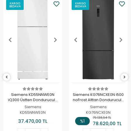
KARGO
KARGO
BEDAVA
BEDAVA
Siemens KD55NNWE0N
Siemens KG76NCXE0N i500
iQ300 Üstten Donduruculu
noFrost Alttan Donduruculu
Buzdolabı
Buzdolabı Yeni XL
Siemens
Siemens
KD55NNWE0N
KG76NCXE0N
79.138,94 TL
37.470,00 TL
%1
78.620,00 TL