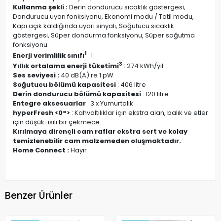
Kullanma şekli :
Derin dondurucu sıcaklık göstergesi,
Dondurucu uyarı fonksiyonu, Ekonomi modu / Tatil modu,
Kapı açık kaldığında uyarı sinyali, Soğutucu sıcaklık
göstergesi, Süper dondurma fonksiyonu, Süper soğutma
fonksiyonu
1
Enerji verimlilik sınıfı
: E
3
Yıllık ortalama enerji tüketimi
: 274 kWh/yıl
Ses seviyesi :
40 dB(A) re 1 pW
Soğutucu bölümü kapasitesi
: 406 litre
Derin dondurucu bölümü kapasitesi
: 120 litre
Entegre aksesuarlar
: 3 x Yumurtalık
hyperFresh <0°>
: Kahvaltılıklar için ekstra alan, balık ve etler
için düşük-ısılı bir çekmece.
Kırılmaya dirençli cam raflar ekstra sert ve kolay
temizlenebilir cam malzemeden oluşmaktadır.
Home Connect :
Hayır
Benzer Ürünler