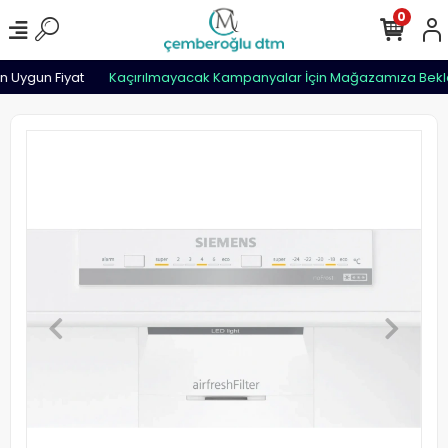
0
 Uygun Fiyat
Kaçırılmayacak Kampanyalar İçin Mağazamıza Bekler