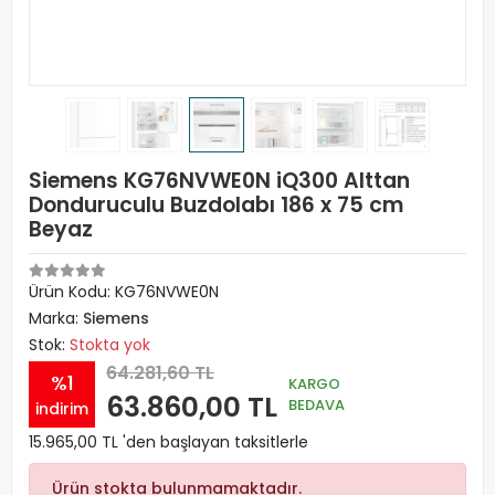
Siemens KG76NVWE0N iQ300 Alttan
Donduruculu Buzdolabı 186 x 75 cm
Beyaz
Ürün Kodu:
KG76NVWE0N
Marka:
Siemens
Stok:
Stokta yok
64.281,60 TL
%1
KARGO
63.860,00 TL
BEDAVA
indirim
15.965,00 TL 'den başlayan taksitlerle
Ürün stokta bulunmamaktadır.