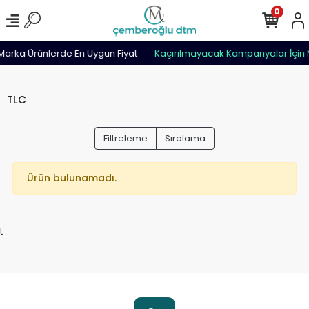
0
arka Ürünlerde En Uygun Fiyat
Kaçırılmayacak Kampanyalar İçin 
TLC
Filtreleme
Sıralama
Ürün bulunamadı.
t