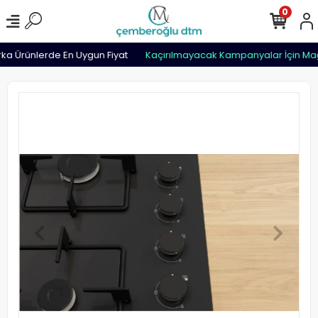
0
a Ürünlerde En Uygun Fiyat
Kaçırılmayacak Kampanyalar İçin Mağ