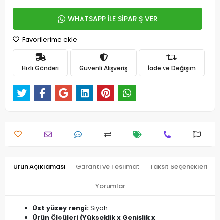
WHATSAPP İLE SİPARİŞ VER
Favorilerime ekle
Hızlı Gönderi
Güvenli Alışveriş
İade ve Değişim
Ürün Açıklaması
Garanti ve Teslimat
Taksit Seçenekleri
Yorumlar
Ü
st yüzey rengi:
Siyah
Ürün Ölçüleri (Yükseklik x Genişlik x