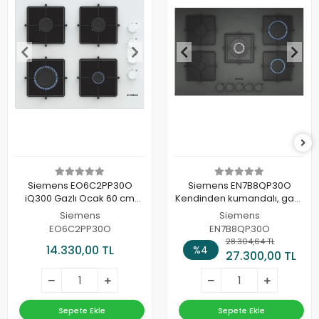
Siemens EO6C2PP30O
Siemens EN7B8QP30O
iQ300 Gazlı Ocak 60 cm
Kendinden kumandalı, gazlı
Sert cam, Beyaz
ankastre ocak
Siemens
Siemens
EO6C2PP30O
EN7B8QP30O
28.304,64 TL
14.330,00 TL
%4
27.300,00 TL
Sepete Ekle
Sepete Ekle