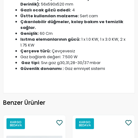
Derinlik):
56x590x520 mm
Gazlı ocak gözü adedi:
4
Üstte kullanılan malzeme:
Sert cam
Çıkarılabilir düğmeler, kolay bakım ve temizlik
sağlar.
Genişlik:
60 Cm
Isıtma elemanlarının gücü:
1 x 1.0 KW, 1 x 3.0 KW, 2 x
1.75 KW
Çerçeve türü:
Çevçevesiz
Gaz bağlantı değeri: 7.500 W
Gaz tipi:
Sıvı gaz g30,31,28-30/37 mbar
Güvenlik donanımı :
​​​​​​​Gaz emniyet sistemi
Benzer Ürünler
KARGO
KARGO
BEDAVA
BEDAVA