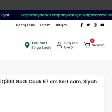
at
Kaçırılmayacak Kampanyalar İçin Mağazamıza Bekleri
Sipariş Takip
Yardım
İletişim
0
Teslimat
Giriş Yap
Sepetim
Bölge Seçin
Üye Ol
Q300 Gazlı Ocak 67 cm Sert cam, Siyah