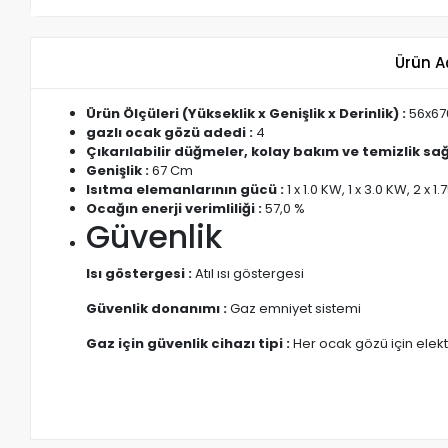
Ürün A
Ürün Ölçüleri (Yükseklik x Genişlik x Derinlik) :
56x6
gazlı ocak gözü adedi :
4
Çıkarılabilir düğmeler, kolay bakım ve temizlik sağ
Genişlik :
67 Cm
Isıtma elemanlarının gücü :
1 x 1.0 KW, 1 x 3.0 KW, 2 x 1
Ocağın enerji verimliliği :
57,0 %
Güvenlik
Isı göstergesi :
Atıl ısı göstergesi
Güvenlik donanımı :
Gaz emniyet sistemi
Gaz için güvenlik cihazı tipi :
Her ocak gözü için elek