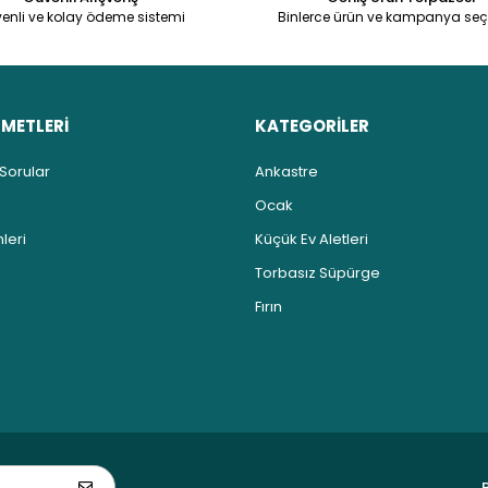
enli ve kolay ödeme sistemi
Binlerce ürün ve kampanya seç
ZMETLERİ
KATEGORİLER
 Sorular
Ankastre
Ocak
leri
Küçük Ev Aletleri
Torbasız Süpürge
Fırın
B