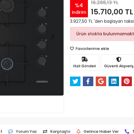
16.288,13 TL
%4
15.710,00 TL
indirim
3.927,50 TL 'den başlayan taksi
Ürün stokta bulunmamakt
Favorilerime ekle
Hızlı Gönderi
Güvenli Alışveriş
Et
Yorum Yaz
Karşılaştır
Gelince Haber Ver