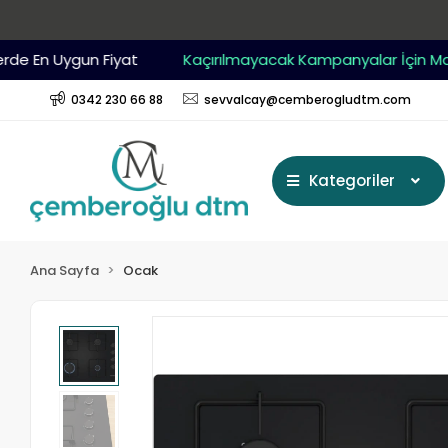
 En Uygun Fiyat
Kaçırılmayacak Kampanyalar İçin Mağaz
0342 230 66 88
sevvalcay@cemberogludtm.com
Kategoriler
Ana Sayfa
Ocak