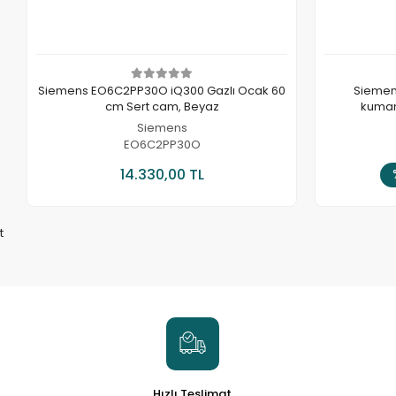
Siemens EO6C2PP30O iQ300 Gazlı Ocak 60
Siemen
cm Sert cam, Beyaz
kuman
Siemens
EO6C2PP30O
Sepete Ekle
14.330,00 TL
t
Hızlı Teslimat