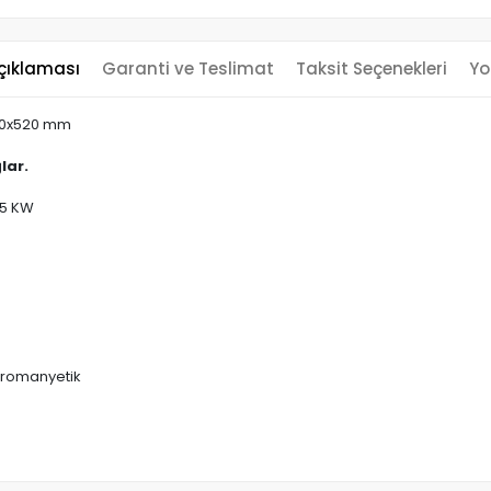
çıklaması
Garanti ve Teslimat
Taksit Seçenekleri
Yo
70x520 mm
lar.
.75 KW
tromanyetik