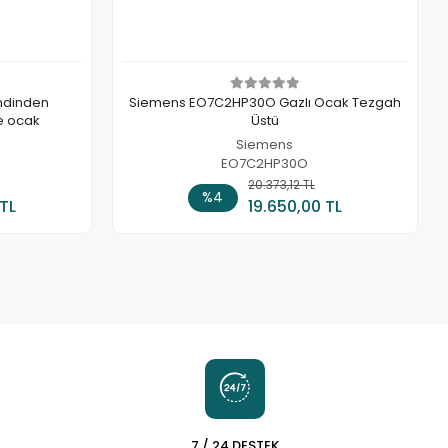
ndinden
Siemens EO7C2HP30O Gazlı Ocak Tezgah
e ocak
Üstü
Siemens
EO7C2HP30O
 Ekle
20.373,12 TL
Sepete Ekle
%4
 TL
19.650,00 TL
7 / 24 DESTEK