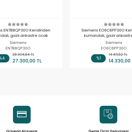
s EN7B8QP30O Kendinden
Siemens EO6C6PP30O Ke
dalı, gazlı ankastre ocak
kumandalı, gazlı ankastr
Siemens
Siemens
EN7B8QP30O
EO6C6PP30O
28.304,64 TL
Sepete Ekle
14.411,52 TL
Sepete
%4
%1
27.300,00 TL
14.330,00
Güvenli Alışveriş
Geniş Ürün Yelpazesi