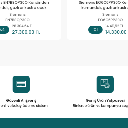
s EN7B8QP30O Kendinden
Siemens EO6C6PP30O Ke
dalı, gazlı ankastre ocak
kumandalı, gazlı ankastr
Siemens
Siemens
EN7B8QP30O
EO6C6PP30O
28.304,64 TL
Sepete Ekle
14.411,52 TL
Sepete
%4
%1
27.300,00 TL
14.330,00
Güvenli Alışveriş
Geniş Ürün Yelpazesi
enli ve kolay ödeme sistemi
Binlerce ürün ve kampanya seç