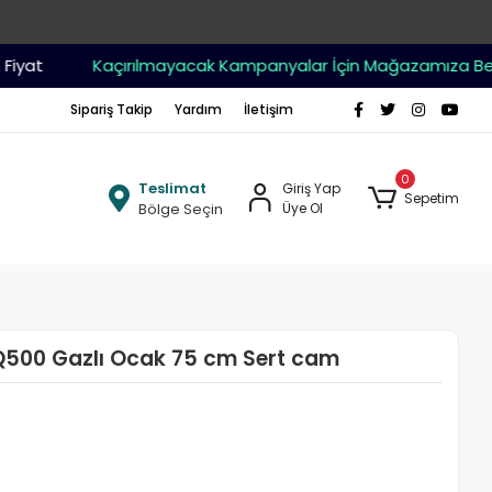
at
Kaçırılmayacak Kampanyalar İçin Mağazamıza Bekleri
Sipariş Takip
Yardım
İletişim
0
Teslimat
Giriş Yap
Sepetim
Bölge Seçin
Üye Ol
500 Gazlı Ocak 75 cm Sert cam