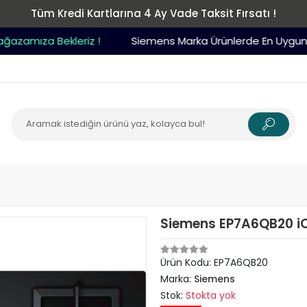
Tüm Kredi Kartlarına 4 Ay Vade Taksit Fırsatı !
amıza Bekleriz !
Siemens Marka Ürünlerde En Uygun Fiy
Siemens EP7A6QB20 iQ
Ürün Kodu:
EP7A6QB20
Marka:
Siemens
Stok:
Stokta yok