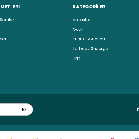
ZMETLERİ
KATEGORİLER
 Sorular
Ankastre
Ocak
leri
Küçük Ev Aletleri
Torbasız Süpürge
Fırın
B