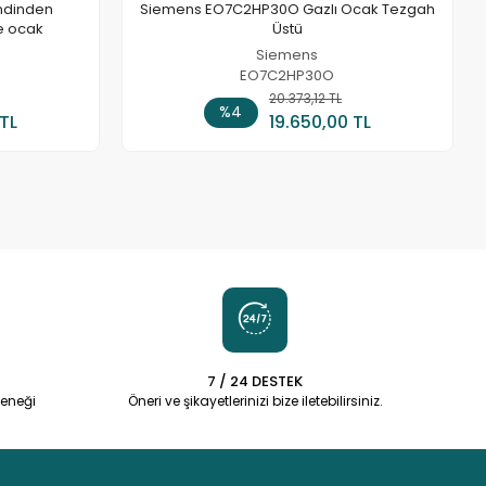
ndinden
Siemens EO7C2HP30O Gazlı Ocak Tezgah
e ocak
Üstü
Siemens
EO7C2HP30O
 Ekle
20.373,12 TL
Sepete Ekle
%4
 TL
19.650,00 TL
7 / 24 DESTEK
eneği
Öneri ve şikayetlerinizi bize iletebilirsiniz.