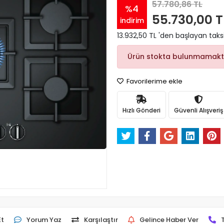
57.780,86 TL
%4
55.730,00 T
indirim
13.932,50 TL 'den başlayan taksi
Ürün stokta bulunmamakt
Favorilerime ekle
Hızlı Gönderi
Güvenli Alışveriş
Et
Yorum Yaz
Karşılaştır
Gelince Haber Ver