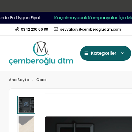
 En Uygun Fiyat
Kaçırılmayacak Kampanyalar İçin Mağaz
0342 230 66 88
sevvalcay@cemberogludtm.com
Kategoriler
Ana Sayfa
Ocak