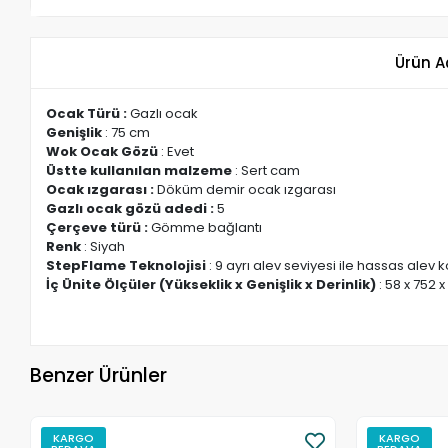
Ürün A
Ocak Türü :
Gazlı ocak
Genişlik
: 75 cm
Wok Ocak Gözü
: Evet
Üstte kullanılan malzeme
: Sert cam
Ocak ızgarası :
Döküm demir ocak ızgarası
Gazlı ocak gözü adedi :
5
Çerçeve türü :
Gömme bağlantı
Renk
: Siyah
StepFlame Teknolojisi
: 9 ayrı alev seviyesi ile hassas alev 
İç Ünite Ölçüler (Yükseklik x Genişlik x Derinlik)
: 58 x 752
Benzer Ürünler
KARGO
KARGO