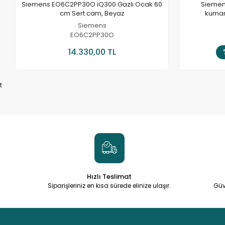
Siemens EO6C2PP30O iQ300 Gazlı Ocak 60
Siemen
cm Sert cam, Beyaz
kuman
Siemens
EO6C2PP30O
Sepete Ekle
14.330,00 TL
t
Hızlı Teslimat
Siparişleriniz en kısa sürede elinize ulaşır.
Güv