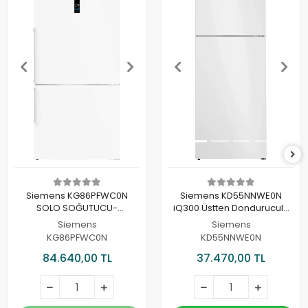
Siemens KG86PFWC0N
Siemens KD55NNWE0N
SOLO SOĞUTUCU-
iQ300 Üstten Donduruculu
DONDURUCU
Buzdolabı
Siemens
Siemens
KOMBINASYONU
KG86PFWC0N
KD55NNWE0N
84.640,00 TL
37.470,00 TL