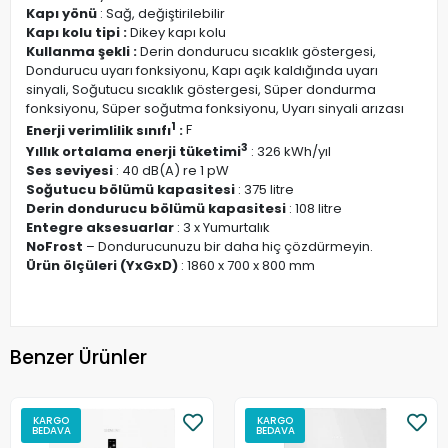
Kapı yönü
: Sağ, değiştirilebilir
Kapı kolu tipi :
Dikey kapı kolu
Kullanma şekli :
Derin dondurucu sıcaklık göstergesi,
Dondurucu uyarı fonksiyonu, Kapı açık kaldığında uyarı
sinyali, Soğutucu sıcaklık göstergesi, Süper dondurma
fonksiyonu, Süper soğutma fonksiyonu, Uyarı sinyali arızası
1
Enerji verimlilik sınıfı
:
F
3
Yıllık ortalama enerji tüketimi
: 326 kWh/yıl
Ses seviyesi
: 40 dB(A) re 1 pW
Soğutucu bölümü kapasitesi
: 375 litre
Derin dondurucu bölümü kapasitesi
: 108 litre
Entegre aksesuarlar
: 3 x Yumurtalık
NoFrost
– Dondurucunuzu bir daha hiç çözdürmeyin.
Ürün ölçüleri (YxGxD)
: 1860 x 700 x 800 mm
Benzer Ürünler
KARGO
KARGO
BEDAVA
BEDAVA