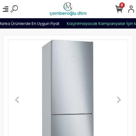
0
rka Ürünlerde En Uygun Fiyat
Kaçırılmayacak Kampanyalar İçin M