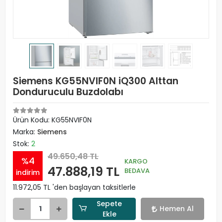
Siemens KG55NVIF0N iQ300 Alttan
Donduruculu Buzdolabı
Ürün Kodu:
KG55NVIF0N
Marka:
Siemens
Stok:
2
49.650,48 TL
%4
KARGO
47.888,19 TL
BEDAVA
indirim
11.972,05 TL 'den başlayan taksitlerle
Sepete
Hemen Al
Ekle