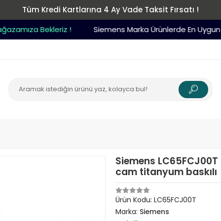
Tüm Kredi Kartlarına 4 Ay Vade Taksit Fırsatı !
amıza Bekleriz !
Siemens Marka Ürünlerde En Uygun Fiy
Siemens LC65FCJ00T i
cam titanyum baskılı
Ürün Kodu:
LC65FCJ00T
Marka:
Siemens