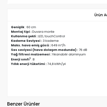
Ürün A
Genişlik
: 60 cm
Montaj tipi :
Duvara monte
Kullanma şekli :
LED, touchControl
Kademe Seviyesi :
3 kademe
Maks. hava emiş gücü :
649 m³/h
Ses seviyesi (hava dolaşım modunda) :
76 dB
Yağ filtresi malzemesi :
Yıkanabilir alüminyum
1
Enerji sınıfı
: B
Yıllık enerji tüketimi :
74,8 kWh/yıl
Benzer Ürünler