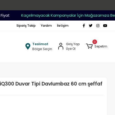
at
Kaçırılmayacak Kampanyalar İçin Mağazamıza Bekleri
Sipariş Takip
Yardım
İletişim
0
Teslimat
Giriş Yap
Sepetim
Bölge Seçin
Üye Ol
Q300 Duvar Tipi Davlumbaz 60 cm şeffaf