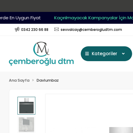
 En Uygun Fiyat
Kaçırılmayacak Kampanyalar İçin Mağaz
0342 230 66 88
sevvalcay@cemberogludtm.com
Kategoriler
Ana Sayfa
Davlumbaz