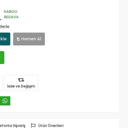
KARGO
L
BEDAVA
lerle
Ekle
Hemen Al
R
İade ve Değişim
efonla Sipariş
Ürün Önerileri