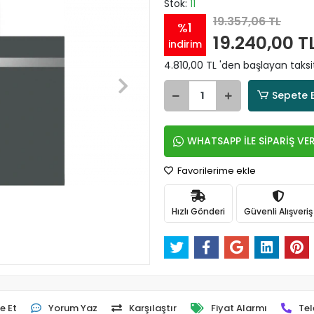
Stok:
11
19.357,06 TL
%1
19.240,00 T
indirim
4.810,00 TL 'den başlayan taksit
Sepete 
WHATSAPP İLE SİPARİŞ VE
Favorilerime ekle
Hızlı Gönderi
Güvenli Alışveriş
e Et
Yorum Yaz
Karşılaştır
Fiyat Alarmı
Tel