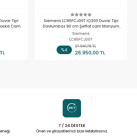
uvar Tipi
Siemens LC95FCJ00T iQ300 Duvar Tipi
askılı Cam
Davlumbaz 90 cm Şeffaf cam titanyum
baskılı
Siemens
LC95FCJ00T
 Ekle
27.941,76 TL
Sepete Ekle
%4
 TL
26.950,00 TL
7 / 24 DESTEK
eneği
Öneri ve şikayetlerinizi bize iletebilirsiniz.