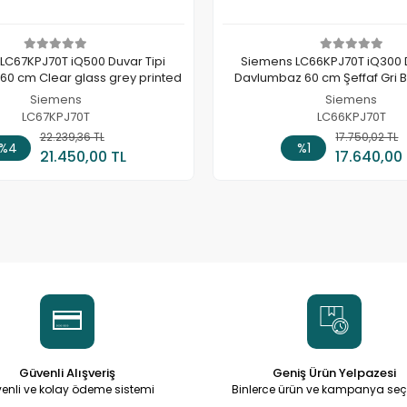
LC67KPJ70T iQ500 Duvar Tipi
Siemens LC66KPJ70T iQ300 D
0 cm Clear glass grey printed
Davlumbaz 60 cm Şeffaf Gri B
Siemens
Siemens
LC67KPJ70T
LC66KPJ70T
22.239,36 TL
Stokta Yok
17.750,02 TL
Sepete
%4
%1
21.450,00 TL
17.640,00
Güvenli Alışveriş
Geniş Ürün Yelpazesi
enli ve kolay ödeme sistemi
Binlerce ürün ve kampanya seç