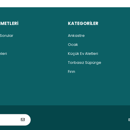
ZMETLERİ
KATEGORİLER
 Sorular
Ankastre
Ocak
leri
Küçük Ev Aletleri
Torbasız Süpürge
Fırın
B