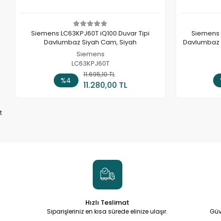
Siemens LC63KPJ60T iQ100 Duvar Tipi
Siemens 
Davlumbaz Siyah Cam, Siyah
Davlumbaz 6
Siemens
LC63KPJ60T
11.695,10 TL
Sepete Ekle
%4
11.280,00 TL
t
Hızlı Teslimat
Siparişleriniz en kısa sürede elinize ulaşır.
Güv