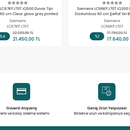
LC67KPJ70T iQ500 Duvar Tipi
Siemens LC66KPJ70T iQ300 D
0 cm Clear glass grey printed
Davlumbaz 60 cm Şeffaf Gri B
Siemens
Siemens
LC67KPJ70T
LC66KPJ70T
22.239,36 TL
Stokta Yok
17.750,02 TL
Sepete
%4
%1
21.450,00 TL
17.640,00
Güvenli Alışveriş
Geniş Ürün Yelpazesi
enli ve kolay ödeme sistemi
Binlerce ürün ve kampanya seç