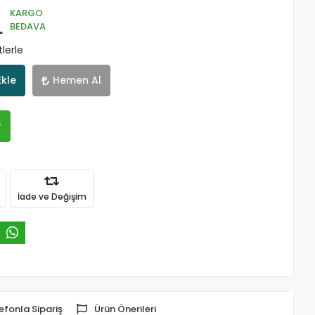
KARGO
L
BEDAVA
lerle
Ekle
Hemen Al
R
İade ve Değişim
efonla Sipariş
Ürün Önerileri