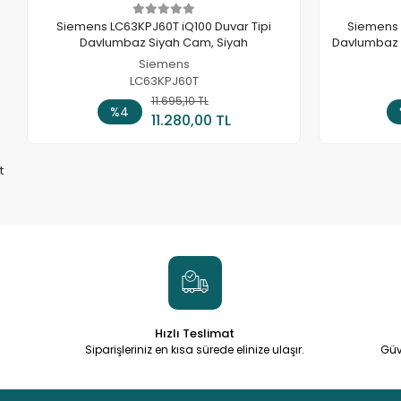
Siemens LC63KPJ60T iQ100 Duvar Tipi
Siemens 
Davlumbaz Siyah Cam, Siyah
Davlumbaz 6
Siemens
LC63KPJ60T
11.695,10 TL
Sepete Ekle
%4
11.280,00 TL
t
Hızlı Teslimat
Siparişleriniz en kısa sürede elinize ulaşır.
Güv