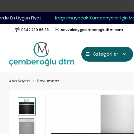
 En Uygun Fiyat
Kaçırılmayacak Kampanyalar İçin Mağaz
0342 230 66 88
sevvalcay@cemberogludtm.com
Kategoriler
Ana Sayfa
Davlumbaz