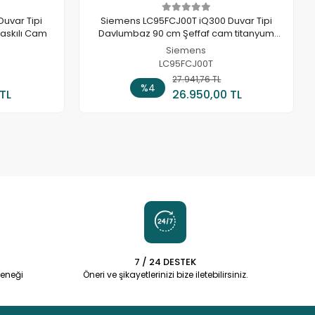
uvar Tipi
Siemens LC95FCJ00T iQ300 Duvar Tipi
askılı Cam
Davlumbaz 90 cm Şeffaf cam titanyum
baskılı
Siemens
LC95FCJ00T
 Ekle
27.941,76 TL
Sepete Ekle
%4
 TL
26.950,00 TL
7 / 24 DESTEK
eneği
Öneri ve şikayetlerinizi bize iletebilirsiniz.