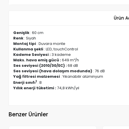
Ürün A
Genişlik
: 60 cm
Renk
: Siyah
Montaj tipi
: Duvara monte
Kullanma şekli
: LED, touchControl
Kademe Seviyesi :
3 kademe
Maks. hava emiş gücü :
649 m³/h
Ses seviyesi (2010/30/EC) :
68 dB
Ses seviyesi (hava dolaşım modunda)
: 76 dB
Yağ filtresi malzemesi
: Yıkanabilir alüminyum
1
Enerji sınıfı
: B
Yıllık enerji tüketimi :
74,8 kWh/yıl
Benzer Ürünler