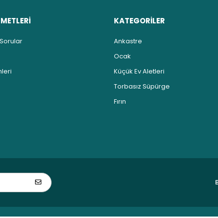
ZMETLERİ
KATEGORİLER
 Sorular
Ankastre
Ocak
leri
Küçük Ev Aletleri
Torbasız Süpürge
Fırın
B