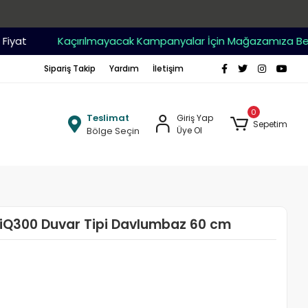
yat
Kaçırılmayacak Kampanyalar İçin Mağazamıza Bekler
Sipariş Takip
Yardım
İletişim
0
Teslimat
Giriş Yap
Sepetim
Bölge Seçin
Üye Ol
iQ300 Duvar Tipi Davlumbaz 60 cm