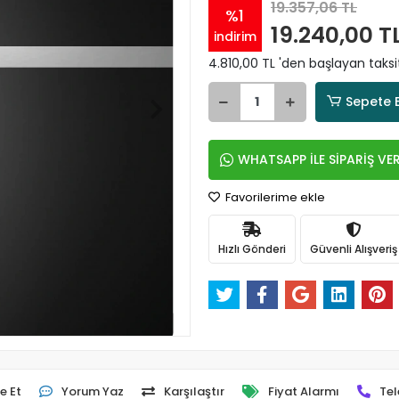
19.357,06 TL
%1
19.240,00 T
indirim
4.810,00 TL 'den başlayan taksit
Sepete 
WHATSAPP İLE SİPARİŞ VE
Favorilerime ekle
Hızlı Gönderi
Güvenli Alışveriş
e Et
Yorum Yaz
Karşılaştır
Fiyat Alarmı
Tel