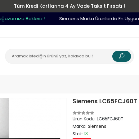
Tüm Kredi Kartlarına 4 Ay Vade Taksit Fırsatı !
amıza Bekleriz !
Siemens Marka Ürünlerde En Uygun Fi
Siemens LC65FCJ60T 
Ürün Kodu:
LC65FCJ60T
Marka:
Siemens
Stok:
13