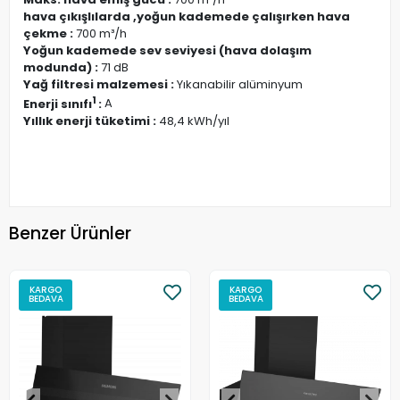
hava çıkışlılarda ,yoğun kademede çalışırken hava
çekme :
700 m³/h
Yoğun kademede sev seviyesi (hava dolaşım
modunda) :
71 dB
Yağ filtresi malzemesi :
Yıkanabilir alüminyum
1
Enerji sınıfı
:
A
Yıllık enerji tüketimi :
48,4 kWh/yıl
Benzer Ürünler
KARGO
KARGO
BEDAVA
BEDAVA