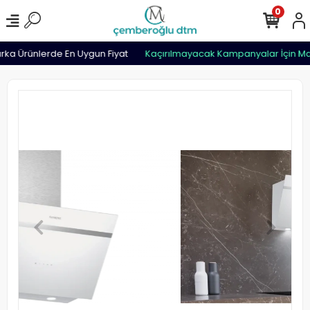
0
ka Ürünlerde En Uygun Fiyat
Kaçırılmayacak Kampanyalar İçin Ma