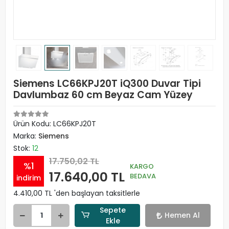
Siemens LC66KPJ20T iQ300 Duvar Tipi
Davlumbaz 60 cm Beyaz Cam Yüzey
Ürün Kodu:
LC66KPJ20T
Marka:
Siemens
Stok:
12
17.750,02 TL
%1
KARGO
17.640,00 TL
BEDAVA
indirim
4.410,00 TL 'den başlayan taksitlerle
Sepete
Hemen Al
Ekle