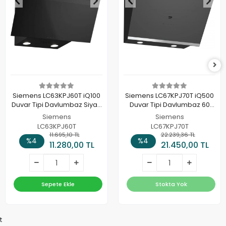
Siemens LC63KPJ60T iQ100
Siemens LC67KPJ70T iQ500
Duvar Tipi Davlumbaz Siyah
Duvar Tipi Davlumbaz 60
Cam, Siyah
cm Clear glass grey printed
Siemens
Siemens
LC63KPJ60T
LC67KPJ70T
11.695,10 TL
22.239,36 TL
%4
%4
11.280,00 TL
21.450,00 TL
Sepete Ekle
Stokta Yok
t