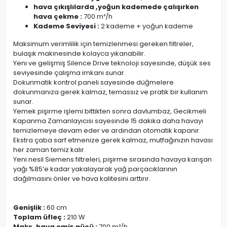
hava çıkışlılarda ,yoğun kademede çalışırken
hava çekme :
700 m³/h
Kademe Seviyesi :
2 kademe + yoğun kademe
Maksimum verimlilik için temizlenmesi gereken filtreler,
bulaşık makinesinde kolayca yıkanabilir.
Yeni ve gelişmiş Silence Drive teknoloji sayesinde, düşük ses
seviyesinde çalışma imkanı sunar.
Dokunmatik kontrol paneli sayesinde düğmelere
dokunmanıza gerek kalmaz, temassız ve pratik bir kullanım
sunar.
Yemek pişirme işlemi bittikten sonra davlumbaz, Gecikmeli
Kapanma Zamanlayıcısı sayesinde 15 dakika daha havayı
temizlemeye devam eder ve ardından otomatik kapanır.
Ekstra çaba sarf etmenize gerek kalmaz, mutfağınızın havası
her zaman temiz kalır.
Yeni nesil Siemens filtreleri, pişirme sırasında havaya karışan
yağı %85’e kadar yakalayarak yağ parçacıklarının
dağılmasını önler ve hava kalitesini arttırır.
Genişlik :
60 cm
Toplam üfleç :
210 W
Maks. hava emiş gücü :
700 m³/h