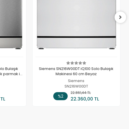
lo Bulaşık
Siemens SN216W00DT iQ100 Solo Bulaşık
ik parmak izi
Makinesi 60 cm Beyaz
Siemens
SN216W00DT
 Ekle
22.861,44 TL
Sepete Ekle
%2
 TL
22.360,00 TL