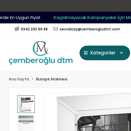
 En Uygun Fiyat
Kaçırılmayacak Kampanyalar İçin Mağaz
0342 230 66 88
sevvalcay@cemberogludtm.com
Kategoriler
Ana Sayfa
Bulaşık Makinesi