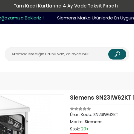
Tüm Kredi Kartlarına 4 Ay Vade Taksit Fırsatı !
amıza Bekleriz !
Siemens Marka Ürünlerde En Uygun Fiy
Siemens SN23IW62KT i
Ürün Kodu:
SN23IW62KT
Marka:
Siemens
Stok:
20+