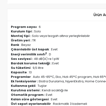
Ürün A
Program sayısı
: 6
Kurulum tipi :
Solo
Montaj tipi :
Solo veya tezgah altına yerleştirilebilir
Üretim yeri :
TR
Renk
: Beyaz
Çıkarılabilir üst kapak
: Evet
2
Enerji verimlilik sınıfı
: D
Ses seviyesi :
48 dB(A) re 1 pW
Bardak koruma tekniği :
Evet
Su tüketimi
: 9,5 litre
Kapasite
: 13
Programlar
: Auto 45-65°C, Eko, Hızlı 45°C program, Hızlı 6
Ek fonksiyonlar :
Ekstra Durulama, hijyenEkstra, Home Conne
Kullanma şekli
: Tuşlar
Kurutma sistemi :
Kendi sıcaklığı ile
Otomatik program :
Evet
Kalan süre göstergesi
: Evet
Üst sepet ayarlanabilir
: Rackmatik 3 kademeli