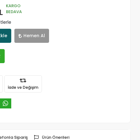
KARGO
L
BEDAVA
tlerle
Ekle
Hemen Al
R
İade ve Değişim
efonla Sipariş
Ürün Önerileri