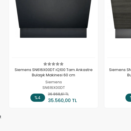
Siemens SN616X00DT iQ100 Tam Ankastre
Siemens SN
Bulaşık Makinesi 60 cm
B
Siemens
SN616X00DT
36.868,61 TL
Sepete Ekle
%4
35.560,00 TL
t