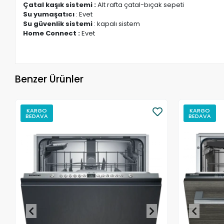
Çatal kaşık sistemi :
Alt rafta çatal-bıçak sepeti
Su yumaşatıcı
: Evet
Su güvenlik sistemi
: kapalı sistem
Home Connect :
Evet
Benzer Ürünler
KARGO
KARGO
BEDAVA
BEDAVA