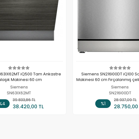
63IX62MT iQ500 Tam Ankastre
Siemens SN216I00DT iQ100 So
ulaşık Makinesi 60 cm
Makinesi 60 cm Fırçalanmış çel
tutmaz
Siemens
Siemens
SN63IX62MT
SN216I00DT
39.833,86 TL
Sepete Ekle
28.937,09 TL
Sepete
%4
%1
38.420,00 TL
28.750,00