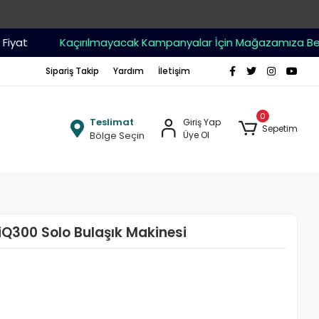
at
Kaçırılmayacak Kampanyalar İçin Mağazamıza Bekleri
Sipariş Takip
Yardım
İletişim
0
Teslimat
Giriş Yap
Sepetim
Bölge Seçin
Üye Ol
Q300 Solo Bulaşık Makinesi