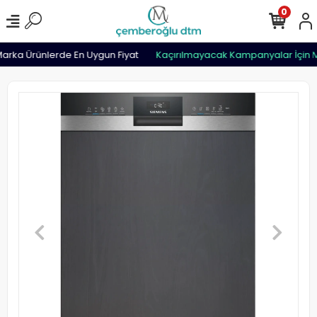
0
rka Ürünlerde En Uygun Fiyat
Kaçırılmayacak Kampanyalar İçin M