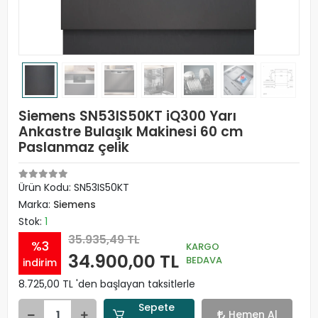
Siemens SN53IS50KT iQ300 Yarı
Ankastre Bulaşık Makinesi 60 cm
Paslanmaz çelik
Ürün Kodu:
SN53IS50KT
Marka:
Siemens
Stok:
1
35.935,49 TL
%3
KARGO
34.900,00 TL
BEDAVA
indirim
8.725,00 TL 'den başlayan taksitlerle
Sepete
Hemen Al