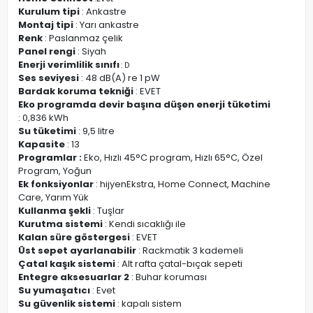
Kurulum tipi
: Ankastre
Montaj tipi
: Yarı ankastre
Renk
: Paslanmaz çelik
Panel rengi
: Siyah
Enerji verimlilik sınıfı
: D
Ses seviyesi
: 48 dB(A) re 1 pW
Bardak koruma tekniği
: EVET
Eko programda devir başına düşen enerji tüketimi
: 0,836 kWh
Su tüketimi
: 9,5 litre
Kapasite
: 13
Programlar :
Eko, Hızlı 45°C program, Hızlı 65°C, Özel
Program, Yoğun
Ek fonksiyonlar
: hijyenEkstra, Home Connect, Machine
Care, Yarım Yük
Kullanma şekli
: Tuşlar
Kurutma sistemi
: Kendi sıcaklığı ile
Kalan süre göstergesi
: EVET
Üst sepet ayarlanabilir
: Rackmatik 3 kademeli
Çatal kaşık sistemi
: Alt rafta çatal-bıçak sepeti
Entegre aksesuarlar 2
: Buhar koruması
Su yumaşatıcı
: Evet
Su güvenlik sistemi
: kapalı sistem