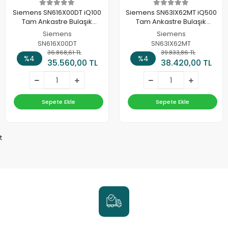
Siemens SN616X00DT iQ100
Siemens SN63IX62MT iQ500
Tam Ankastre Bulaşık
Tam Ankastre Bulaşık
Makinesi 60 cm
Makinesi 60 cm
Siemens
Siemens
SN616X00DT
SN63IX62MT
36.868,61 TL
39.833,86 TL
%4
%4
35.560,00 TL
38.420,00 TL
Sepete Ekle
Sepete Ekle
t