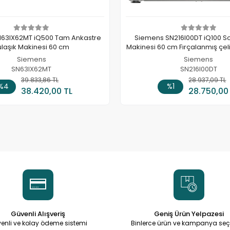
63IX62MT iQ500 Tam Ankastre
Siemens SN216I00DT iQ100 So
ulaşık Makinesi 60 cm
Makinesi 60 cm Fırçalanmış çel
tutmaz
Siemens
Siemens
SN63IX62MT
SN216I00DT
39.833,86 TL
Sepete Ekle
28.937,09 TL
Sepete
%4
%1
38.420,00 TL
28.750,00
Güvenli Alışveriş
Geniş Ürün Yelpazesi
enli ve kolay ödeme sistemi
Binlerce ürün ve kampanya seç