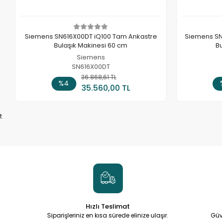
Siemens SN616X00DT iQ100 Tam Ankastre
Siemens SN
Bulaşık Makinesi 60 cm
B
Siemens
SN616X00DT
36.868,61 TL
Sepete Ekle
%4
35.560,00 TL
t
Hızlı Teslimat
Siparişleriniz en kısa sürede elinize ulaşır.
Güv