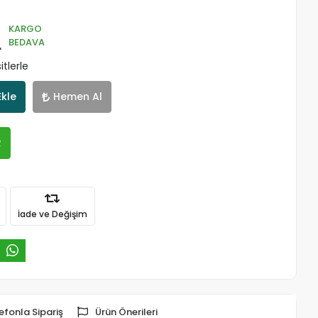
KARGO
L
BEDAVA
tlerle
Ekle
Hemen Al
R
İade ve Değişim
efonla Sipariş
Ürün Önerileri