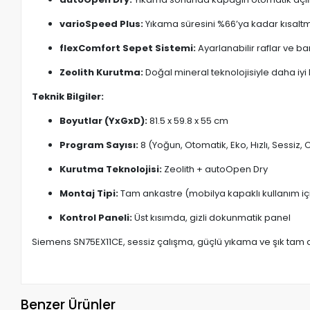
varioSpeed Plus:
Yıkama süresini %66’ya kadar kısalt
flexComfort Sepet Sistemi:
Ayarlanabilir raflar ve b
Zeolith Kurutma:
Doğal mineral teknolojisiyle daha iyi
Teknik Bilgiler:
Boyutlar (YxGxD):
81.5 x 59.8 x 55 cm
Program Sayısı:
8 (Yoğun, Otomatik, Eko, Hızlı, Sessiz,
Kurutma Teknolojisi:
Zeolith + autoOpen Dry
Montaj Tipi:
Tam ankastre (mobilya kapaklı kullanım iç
Kontrol Paneli:
Üst kısımda, gizli dokunmatik panel
Siemens SN75EX11CE, sessiz çalışma, güçlü yıkama ve şık tam an
Benzer Ürünler