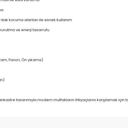
ma
ardak koruma alanları ile esnek kullanım
 kurutma ve enerji tasarrufu
 Cam, Favori, Ön yıkama)
in)
kastre tasarımıyla modern mutfakların ihtiyaçlarını karşılamak için ta