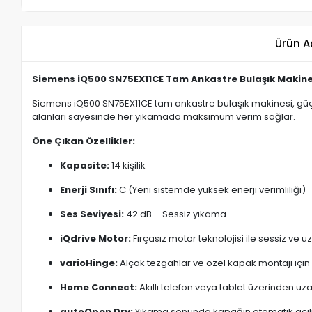
Ürün A
Siemens iQ500 SN75EX11CE Tam Ankastre Bulaşık Makines
Siemens iQ500 SN75EX11CE tam ankastre bulaşık makinesi, güçlü 
alanları sayesinde her yıkamada maksimum verim sağlar.
Öne Çıkan Özellikler:
Kapasite:
14 kişilik
Enerji Sınıfı:
C (Yeni sistemde yüksek enerji verimliliği)
Ses Seviyesi:
42 dB – Sessiz yıkama
iQdrive Motor:
Fırçasız motor teknolojisi ile sessiz ve 
varioHinge:
Alçak tezgahlar ve özel kapak montajı için
Home Connect:
Akıllı telefon veya tablet üzerinden uz
autoOpen Dry:
Yıkama sonunda kapağın otomatik açılma