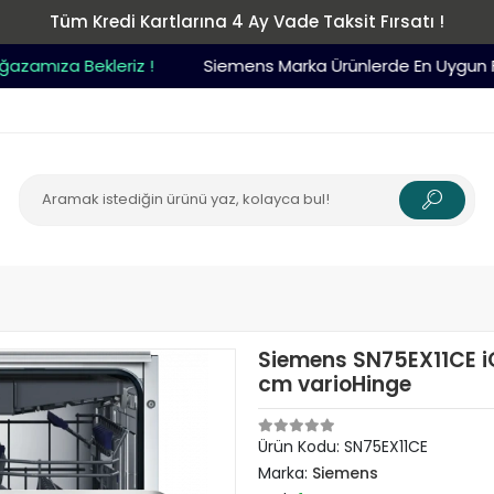
Tüm Kredi Kartlarına 4 Ay Vade Taksit Fırsatı !
ıza Bekleriz !
Siemens Marka Ürünlerde En Uygun Fiyat
Siemens SN75EX11CE i
cm varioHinge
Ürün Kodu:
SN75EX11CE
Marka:
Siemens