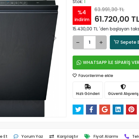
Stok:
1
63.991,30 TL
%4
61.720,00 T
indirim
15.430,00 TL 'den başlayan taksi
Sepete 
WHATSAPP İLE SİPARİŞ VE
Favorilerime ekle
Hızlı Gönderi
Güvenli Alışveriş
e Et
Yorum Yaz
Karşılaştır
Fiyat Alarmı
Tel