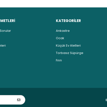
ZMETLERİ
KATEGORİLER
 Sorular
Ankastre
Ocak
leri
Küçük Ev Aletleri
Torbasız Süpürge
Fırın
B