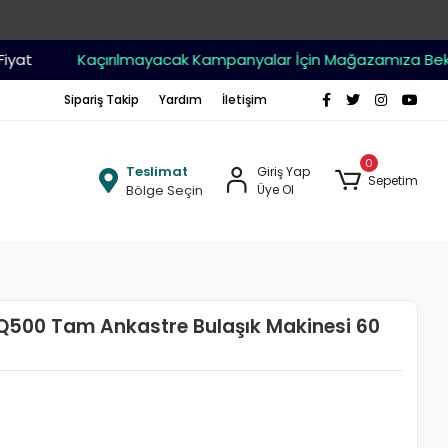
Kaçırılmayacak Kampanyalar İçin Mağazamıza Bekleriz 
Sipariş Takip
Yardım
İletişim
0
Teslimat
Giriş Yap
Sepetim
Bölge Seçin
Üye Ol
Q500 Tam Ankastre Bulaşık Makinesi 60