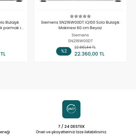
lo Bulaşık
Siemens SN216W00DT iQ100 Solo Bulaşık
ik parmak izi
Makinesi 60 cm Beyaz
Siemens
SN216W00DT
 Ekle
22.861,44 TL
Sepete Ekle
%2
 TL
22.360,00 TL
7 / 24 DESTEK
eneği
Öneri ve şikayetlerinizi bize iletebilirsiniz.