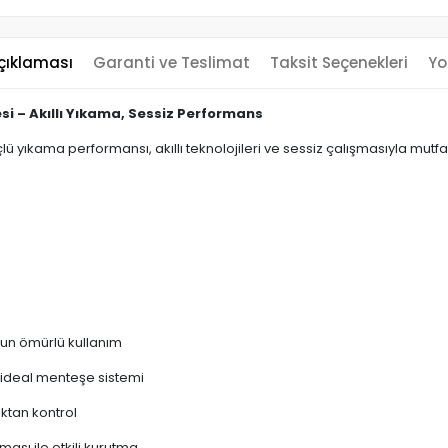
çıklaması
Garanti ve Teslimat
Taksit Seçenekleri
Yo
i – Akıllı Yıkama, Sessiz Performans
yıkama performansı, akıllı teknolojileri ve sessiz çalışmasıyla mutfa
uzun ömürlü kullanım
 ideal menteşe sistemi
aktan kontrol
sı ile etkili kurutma