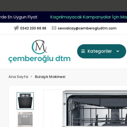
n Uygun Fiyat
Kaçırılmayacak Kampanyalar İçin Mağazam
0342 230 66 88
sevvalcay@cemberogludtm.com
Kategoriler
Ana Sayfa
Bulaşık Makinesi