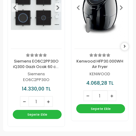
Siemens EO6C2PP30O
Kenwood HFP30.000WH
iQ300 Gazlı Ocak 60 cm
Air Fryer
Sert cam, Beyaz
Siemens
KENWOOD
EO6C2PP30O
4.068,28 TL
14.330,00 TL
Sepete Ekle
Sepete Ekle